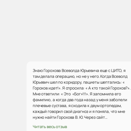
Знаю Горохова Всеволда Юрьевича еще с ЦИТО, я
там делала операцию, но не у него. Когда Всеволд
Юрьевич шел по коридору, пациеты шептались: «
Горохов идет!». Я спросила: « А кто такой Горохов?».
Мне ответили: « Это «Бог»!!!». Я запомнила его
фамилию, а когда два года назад у меня заболели
плечевые сустава, я сходила к двум ортопедам,
каждый говорил свой диагноз и я поняла, что мне
нужно найти Горохова В. Ю. Через сайт
«Продокторов» нашла его, была на консультации.
Читать весь отзыв
Он посмотрел мои снимки, сказал точный диагноз,