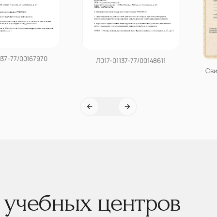
137-77/00167970
Л017-01137-77/00148611
Сви
 учебных центров