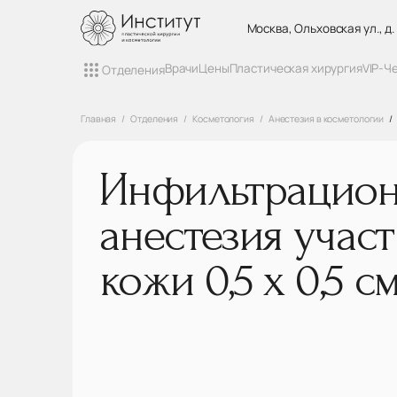
Москва, Ольховская ул., д.
Врачи
Цены
Пластическая хирургия
VIP-Ч
Отделения
Главная
Отделения
Косметология
Анестезия в косметологии
Инфильтрацион
анестезия участ
кожи 0,5 х 0,5 с