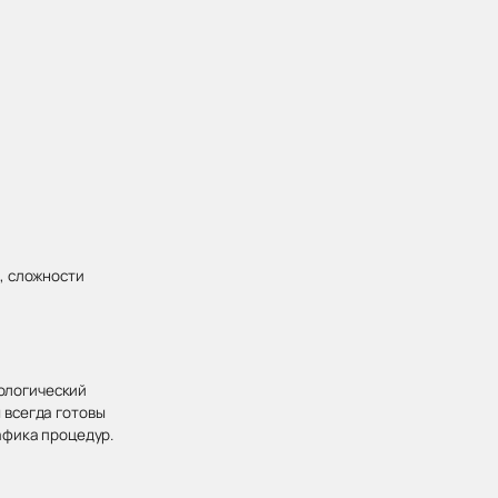
, сложности
хологический
 всегда готовы
афика процедур.