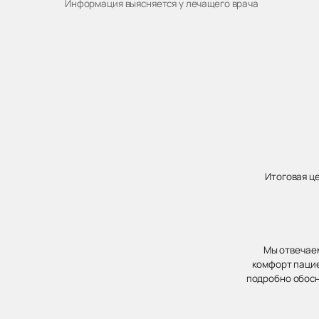
Информация выясняется у лечащего врача
Итоговая ц
Мы отвечаем
комфорт пацие
подробно обосн