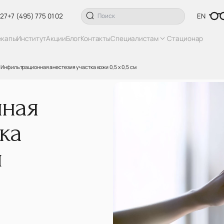
 27
+7 (495) 775 01 02
EN
екапы
Институт
Акции
Блог
Контакты
Специалистам
Стационар
Инфильтрационная анестезия участка кожи 0,5 х 0,5 см
ная
ка
м