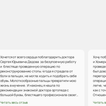
Хочется от всего сердца поблагодарить доктора
Хочу по
Сергея Юрьевича Дедова за безупоечную работу
и Хомер
и блестяще проведенную операцию по
проведе
реконструированию стопы. 4года я страдала от
был дов
боли в пальцах, не могла ходить и подобрать себе
перегор
обувь. Молоткообразные пальцы превратили мою
операци
жизнь в мучение. И наконец я нашла по
легче, ч
рекомендации знакомой доктора ортопеда с
как с то
большой буквы, блестящего профессионала своего
Отношен
дела, который сделал операцию и спас меня от
внимате
Читать весь отзыв
Читать в
страданий. Не поверить ему невозможно. Я
попала и