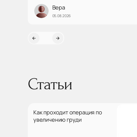
наметили план действий. Решили попробывать
Вера
подколы озоном. Подколы делает
05.08.2026
профессионально, уверенно, точно в межсуставную
щель. Даже после первого укола очень сильно
увеличилась амплитуда отведения руки. Дальше
будем решать проблему плечевых суставов по
ситуации. Действ...
Статьи
Как проходит операция по
увеличению груди