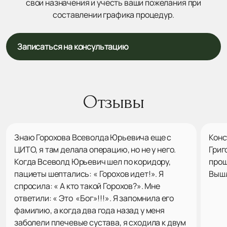
свои назначения и учесть ваши пожелания при
составлении графика процедур.
Записаться на консультацию
Отзывы
Знаю Горохова Всеволда Юрьевича еще с
Конс
ЦИТО, я там делала операцию, но не у него.
Григ
Когда Всеволд Юрьевич шел по коридору,
прош
пациеты шептались: « Горохов идет!». Я
Вышл
спросила: « А кто такой Горохов?». Мне
ответили: « Это «Бог»!!!». Я запомнила его
фамилию, а когда два года назад у меня
заболели плечевые сустава, я сходила к двум