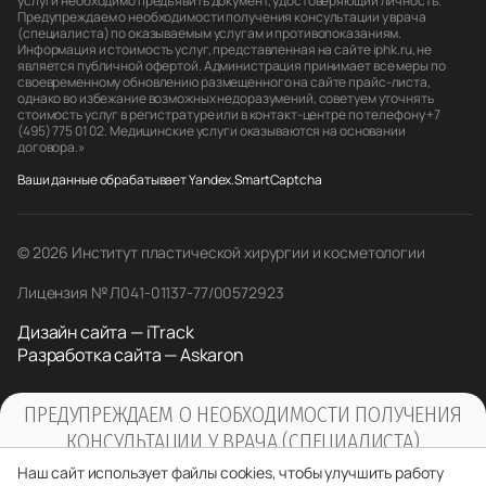
услуги необходимо предъявить документ, удостоверяющий личность.
Предупреждаем о необходимости получения консультации у врача
(специалиста) по оказываемым услугам и противопоказаниям.
Информация и стоимость услуг, представленная на сайте iphk.ru, не
является публичной офертой. Администрация принимает все меры по
своевременному обновлению размещенного на сайте прайс-листа,
однако во избежание возможных недоразумений, советуем уточнять
стоимость услуг в регистратуре или в контакт-центре по телефону +7
(495) 775 01 02. Медицинские услуги оказываются на основании
договора.»
Ваши данные обрабатывает Yandex.SmartCaptcha
© 2026 Институт пластической хирургии и косметологии
Лицензия № Л041-01137-77/00572923
Дизайн сайта — iTrack
Разработка сайта — Askaron
ПРЕДУПРЕЖДАЕМ О НЕОБХОДИМОСТИ ПОЛУЧЕНИЯ
КОНСУЛЬТАЦИИ У ВРАЧА (СПЕЦИАЛИСТА)
ПО ОКАЗЫВАЕМЫМ УСЛУГАМ И
Наш сайт использует файлы cookies, чтобы улучшить работу