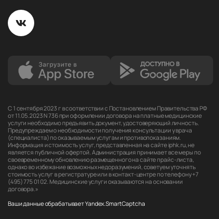
С 1 сентября 2023 г в соответствии с Постановлением Правительства РФ
от 11.05.2023 N 736 при оформлении договора на платные медицинские
услуги необходимо предъявить документ, удостоверяющий личность.
Предупреждаем о необходимости получения консультации у врача
(специалиста) по оказываемым услугам и противопоказаниям.
Информация и стоимость услуг, представленная на сайте iphk.ru, не
является публичной офертой. Администрация принимает все меры по
своевременному обновлению размещенного на сайте прайс-листа,
однако во избежание возможных недоразумений, советуем уточнять
стоимость услуг в регистратуре или в контакт-центре по телефону +7
(495) 775 01 02. Медицинские услуги оказываются на основании
договора.»
Ваши данные обрабатывает Yandex.SmartCaptcha