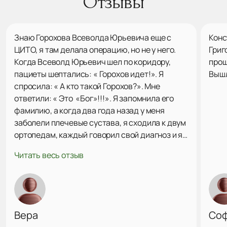
Отзывы
Знаю Горохова Всеволда Юрьевича еще с
Конс
ЦИТО, я там делала операцию, но не у него.
Григ
Когда Всеволд Юрьевич шел по коридору,
прош
пациеты шептались: « Горохов идет!». Я
Вышл
спросила: « А кто такой Горохов?». Мне
ответили: « Это «Бог»!!!». Я запомнила его
фамилию, а когда два года назад у меня
заболели плечевые сустава, я сходила к двум
ортопедам, каждый говорил свой диагноз и я
поняла, что мне нужно найти Горохова В. Ю.
Читать весь отзыв
Через сайт «Продокторов» нашла его, была на
консультации. Он посмотрел мои снимки,
сказал точный диагноз, наметили план
действий. Решили попробывать подколы
озоном. Подколы делает профессионально,
Вера
Со
уверенно, точно в межсуставную щель. Даже