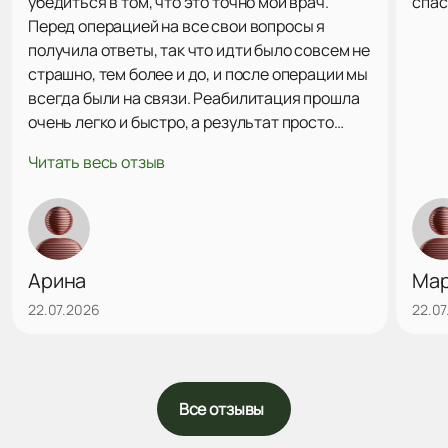
убедиться в том, что это точно мой врач.
спас
Перед операцией на все свои вопросы я
получила ответы, так что идти было совсем не
страшно, тем более и до, и после операции мы
всегда были на связи. Реабилитация прошла
очень легко и быстро, а результат просто
поразил меня! Это именно то, что я хотела на
Читать весь отзыв
все 100! Ни капли не пожалела, что выбрала
Алексея Андреевича, я очень довольна
результатом. Однозначно рекомендую
данного врача, побольше бы таких
внимательных! Еще раз огромное спасибо)
Арина
Ма
22.07.2026
22.07
Все отзывы