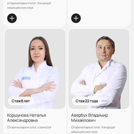
оториноларинголог, Кандидат
медицинских наук
Стаж 8 лет
Стаж 22 года
Коршунова Наталья
Авербух Владимир
Александровна
Михайлович
Оториноларинголог, сомнолог
Оториноларинголог, Кандидат
медицинских наук