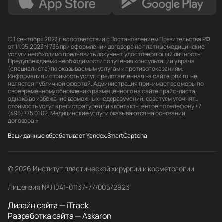
С 1 сентября 2023 г в соответствии с Постановлением Правительства РФ
от 11.05.2023 N 736 при оформлении договора на платные медицинские
услуги необходимо предъявить документ, удостоверяющий личность.
Предупреждаем о необходимости получения консультации у врача
(специалиста) по оказываемым услугам и противопоказаниям.
Информация и стоимость услуг, представленная на сайте iphk.ru, не
является публичной офертой. Администрация принимает все меры по
своевременному обновлению размещенного на сайте прайс-листа,
однако во избежание возможных недоразумений, советуем уточнять
стоимость услуг в регистратуре или в контакт-центре по телефону +7
(495) 775 01 02. Медицинские услуги оказываются на основании
договора.»
Ваши данные обрабатывает Yandex.SmartCaptcha
© 2026 Институт пластической хирургии и косметологии
Лицензия № Л041-01137-77/00572923
Дизайн сайта — iTrack
Разработка сайта — Askaron