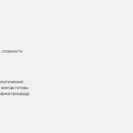
, сложности
хологический
 всегда готовы
афика процедур.