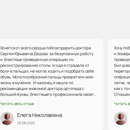
Хочется от всего сердца поблагодарить доктора
Хочу по
Сергея Юрьевича Дедова за безупоечную работу
и Хомер
и блестяще проведенную операцию по
проведе
реконструированию стопы. 4года я страдала от
был дов
боли в пальцах, не могла ходить и подобрать себе
перегор
обувь. Молоткообразные пальцы превратили мою
операци
жизнь в мучение. И наконец я нашла по
легче, ч
рекомендации знакомой доктора ортопеда с
как с то
большой буквы, блестящего профессионала своего
Отношен
дела, который сделал операцию и спас меня от
внимате
Читать весь отзыв
Читать в
страданий. Не поверить ему невозможно. Я
попала и
доверила ему свое здоровье и не ошиблась.
очень с
Елега Николаевна
Замечательный доктор, человек с огромным
врачам.
03.08.2026
сердцем, понимающий и протягивающий руку
больным, сострадающий, доброжелательный,