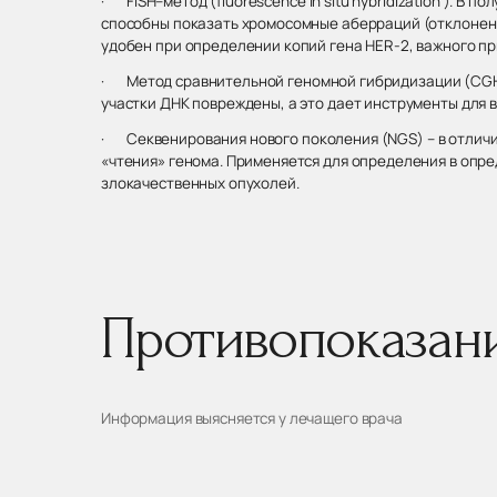
· FISH–метод (fluorescence in situ hybridization ). 
способны показать хромосомные аберраций (отклонени
удобен при определении копий гена HER-2, важного п
· Метод сравнительной геномной гибридизации (CGH).
участки ДНК повреждены, а это дает инструменты для
· Секвенирования нового поколения (NGS) – в отличие
«чтения» генома. Применяется для определения в опре
злокачественных опухолей.
Противопоказан
Информация выясняется у лечащего врача