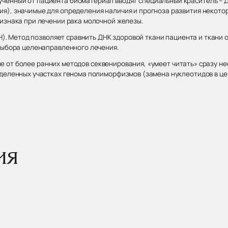
В полученный от пациента биоматериал вводят специальный краситель 
я), значимые для определения наличия и прогноза развития некото
ризнака при лечении рака молочной железы.
 Метод позволяет сравнить ДНК здоровой ткани пациента и ткани оп
 выбора целенаправленного лечения.
 от более ранних методов секвенирования, «умеет читать» сразу не
деленных участках генома полиморфизмов (замена нуклеотидов в цеп
ия