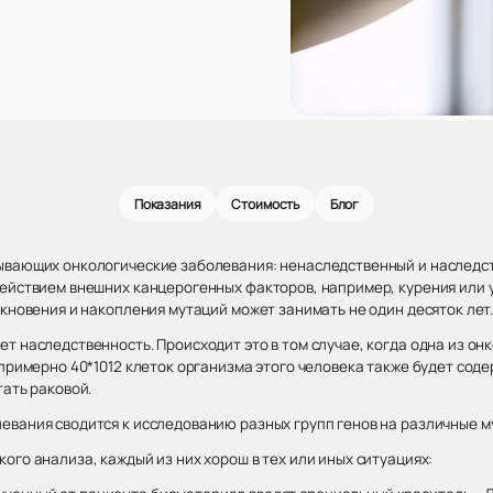
Показания
Стоимость
Блог
зывающих онкологические заболевания: ненаследственный и наследс
действием внешних канцерогенных факторов, например, курения или 
икновения и накопления мутаций может занимать не один десяток лет
т наследственность. Происходит это в том случае, когда одна из он
 примерно 40*1012 клеток организма этого человека также будет со
тать раковой.
евания сводится к исследованию разных групп генов на различные м
ого анализа, каждый из них хорош в тех или иных ситуациях: