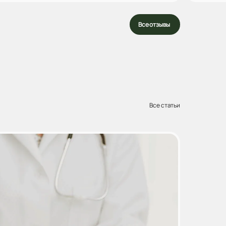
очень приятный в общении. А самое главное -
творящий чудесное исцеление врач. Огромное
Все отзывы
спасибо вам за ваши&nbs...
Все статьи