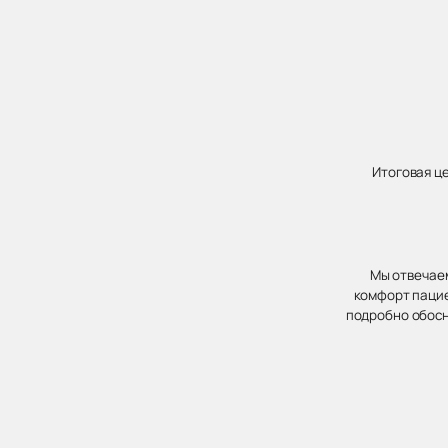
Итоговая ц
Мы отвечаем
комфорт пацие
подробно обосн