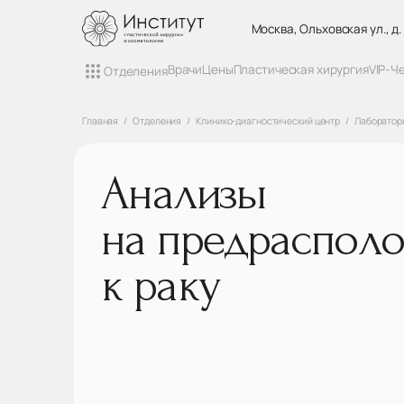
Москва, Ольховская ул., д.
Врачи
Цены
Пластическая хирургия
VIP-Ч
Отделения
Главная
Отделения
Клинико-диагностический центр
Лаборатор
Анализы
на предраспол
к раку