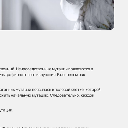
твенный. Ненаследственные мутации появляются в
ультрафиолетового излучения. В основном рак
.
когенных мутаций появилась в половой клетке, которой
держать начальную мутацию. Следовательно, каждой
утации.