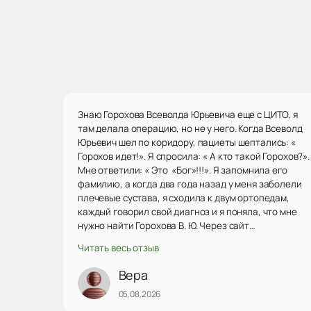
Знаю Горохова Всеволда Юрьевича еще с ЦИТО, я
там делала операцию, но не у него. Когда Всеволд
Юрьевич шел по коридору, пациеты шептались: «
Горохов идет!». Я спросила: « А кто такой Горохов?».
Мне ответили: « Это «Бог»!!!». Я запомнила его
фамилию, а когда два года назад у меня заболели
плечевые сустава, я сходила к двум ортопедам,
каждый говорил свой диагноз и я поняла, что мне
нужно найти Горохова В. Ю. Через сайт
«Продокторов» нашла его, была на консультации.
Читать весь отзыв
Он посмотрел мои снимки, сказал точный диагноз,
наметили план действий. Решили попробывать
Вера
подколы озоном. Подколы делает
05.08.2026
профессионально, уверенно, точно в межсуставную
щель. Даже после первого укола очень сильно