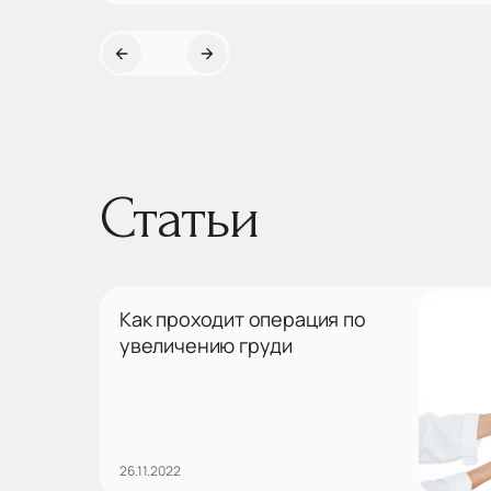
увеличилась амплитуда отведения руки. Дальше
будем решать проблему плечевых суставов по
ситуации. Действ...
Статьи
Как проходит операция по
увеличению груди
26.11.2022