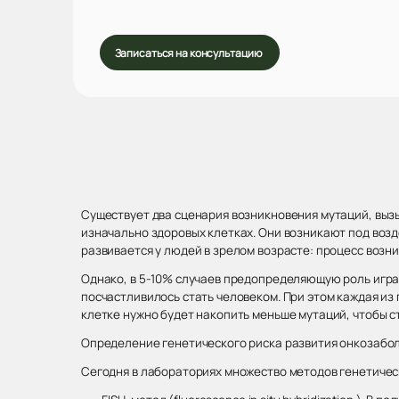
Записаться на консультацию
Существует два сценария возникновения мутаций, вы
изначально здоровых клетках. Они возникают под воз
развивается у людей в зрелом возрасте: процесс возн
Однако, в 5-10% случаев предопределяющую роль играе
посчастливилось стать человеком. При этом каждая из
клетке нужно будет накопить меньше мутаций, чтобы с
Определение генетического риска развития онкозабол
Сегодня в лабораториях множество методов генетическ