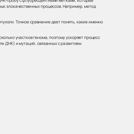
– ДНК-пробу с флуоресцентными метками, которые
рых злокачественных процессов. Например, метод
ухоли. Точное сравнение дает понять, какие именно
сколько участков генома, поэтому ускоряет процесс
и ДНК) и мутаций, связанных с развитием