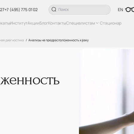
 27
+7 (495) 775 01 02
EN
екапы
Институт
Акции
Блог
Контакты
Специалистам
Стационар
ная диагностика
Анализы на предрасположенность к раку
оженность