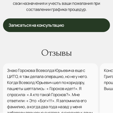
свои назначения и учесть ваши пожелания при
составлении графика процедур.
Записаться на консультацию
Отзывы
Знаю Горохова Всеволда Юрьевича еще с
Конс
ЦИТО, я там делала операцию, но не у него.
Григ
Когда Всеволд Юрьевич шел по коридору,
прош
пациеты шептались: « Горохов идет!». Я
Вышл
спросила: « А кто такой Горохов?». Мне
ответили: « Это «Бог»!!!». Я запомнила его
фамилию, а когда два года назад у меня
заболели плечевые сустава, я сходила к двум