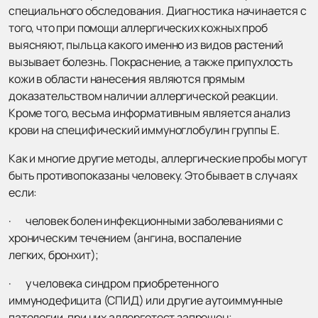
специального обследования. Диагностика начинается с
того, что при помощи аллергических кожных проб
выясняют, пыльца какого именно из видов растений
вызывает болезнь. Покраснение, а также припухлость
кожи в области нанесения являются прямым
доказательством наличии аллергической реакции.
Кроме того, весьма информативным является анализ
крови на специфический иммуноглобулин группы Е.
Как и многие другие методы, аллергические пробы могут
быть противопоказаны человеку. Это бывает в случаях
если:
· человек болен инфекционными заболеваниями с
хроническим течением (ангина, воспаление
легких, бронхит);
· у человека синдром приобретенного
иммунодефицита (СПИД) или другие аутоиммунные
патологии, при них аллерготест запрещен;