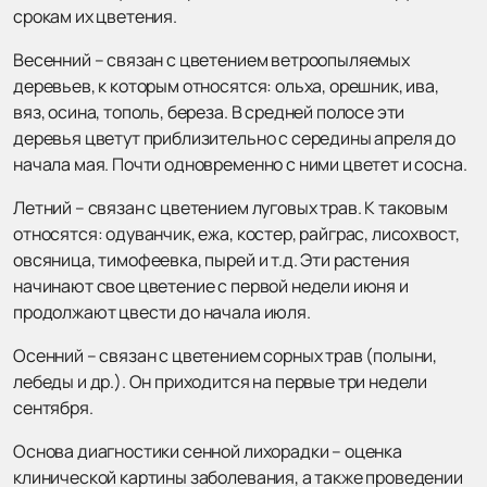
срокам их цветения.
Весенний – связан с цветением ветроопыляемых
деревьев, к которым относятся: ольха, орешник, ива,
вяз, осина, тополь, береза. В средней полосе эти
деревья цветут приблизительно с середины апреля до
начала мая. Почти одновременно с ними цветет и сосна.
Летний – связан с цветением луговых трав. К таковым
относятся: одуванчик, ежа, костер, райграс, лисохвост,
овсяница, тимофеевка, пырей и т.д. Эти растения
начинают свое цветение с первой недели июня и
продолжают цвести до начала июля.
Осенний – связан с цветением сорных трав (полыни,
лебеды и др.). Он приходится на первые три недели
сентября.
Основа диагностики сенной лихорадки – оценка
клинической картины заболевания, а также проведении