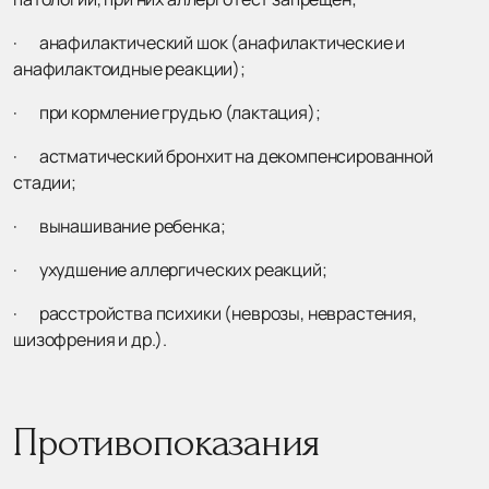
· анафилактический шок (анафилактические и
анафилактоидные реакции);
· при кормление грудью (лактация);
· астматический бронхит на декомпенсированной
стадии;
· вынашивание ребенка;
· ухудшение аллергических реакций;
· расстройства психики (неврозы, неврастения,
шизофрения и др.).
Противопоказания