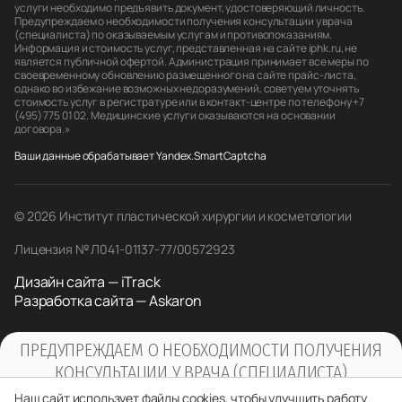
услуги необходимо предъявить документ, удостоверяющий личность.
Предупреждаем о необходимости получения консультации у врача
(специалиста) по оказываемым услугам и противопоказаниям.
Информация и стоимость услуг, представленная на сайте iphk.ru, не
является публичной офертой. Администрация принимает все меры по
своевременному обновлению размещенного на сайте прайс-листа,
однако во избежание возможных недоразумений, советуем уточнять
стоимость услуг в регистратуре или в контакт-центре по телефону +7
(495) 775 01 02. Медицинские услуги оказываются на основании
договора.»
Ваши данные обрабатывает Yandex.SmartCaptcha
© 2026 Институт пластической хирургии и косметологии
Лицензия № Л041-01137-77/00572923
Дизайн сайта — iTrack
Разработка сайта — Askaron
ПРЕДУПРЕЖДАЕМ О НЕОБХОДИМОСТИ ПОЛУЧЕНИЯ
КОНСУЛЬТАЦИИ У ВРАЧА (СПЕЦИАЛИСТА)
ПО ОКАЗЫВАЕМЫМ УСЛУГАМ И
Наш сайт использует файлы cookies, чтобы улучшить работу