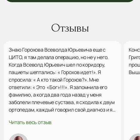
Отзывы
Знаю Горохова Всеволда Юрьевича еще с
Конс
ЦИТО, я там делала операцию, но не у него.
Григ
Когда Всеволд Юрьевич шел по коридору,
прош
пациеты шептались: « Горохов идет!». Я
Вышл
спросила: « А кто такой Горохов?». Мне
ответили: « Это «Бог»!!!». Я запомнила его
фамилию, а когда два года назад у меня
заболели плечевые сустава, я сходила к двум
ортопедам, каждый говорил свой диагноз и я
поняла, что мне нужно найти Горохова В. Ю.
Читать весь отзыв
Через сайт «Продокторов» нашла его, была на
консультации. Он посмотрел мои снимки,
сказал точный диагноз, наметили план