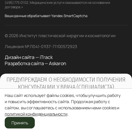
(495) 775 01 02. Медицинские услуги оказываются на основании
договора.»
Ваши данные обрабатывает Yandex.SmartCaptcha
© 2026 Институт пластической хирургии и косметологии
Лицензия № Л041-01137-77/00572923
Дизайн сайта — iTrack
Разработка сайта — Askaron
ПРЕДУПРЕЖДАЕМ О НЕОБХОДИМОСТИ ПОЛУЧЕНИЯ
КОНСУЛЬТАЦИИ У ВРАЧА (СПЕЦИАЛИСТА)
ПО ОКАЗЫВАЕМЫМ УСЛУГАМ И
Наш сайт использует файлы cookies, чтобы улучшить работу
ПРОТИВОПОКАЗАНИЯМ
и повысить эффективность сайта. Продолжая работу с
сайтом, вы соглашаетесь с использованием нами cookies и
политикой конфиденциальности
.
Принять
Отделения
Звонок
Врачи
Записаться