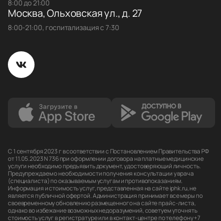
8:00 до 21:00
Москва, Ольховская ул., д. 27
8:00-21:00, госпитализация с 7:30
С 1 сентября 2023 г в соответствии с Постановлением Правительства РФ
от 11.05.2023 N 736 при оформлении договора на платные медицинские
услуги необходимо предъявить документ, удостоверяющий личность.
Предупреждаем о необходимости получения консультации у врача
(специалиста) по оказываемым услугам и противопоказаниям.
Информация и стоимость услуг, представленная на сайте iphk.ru, не
является публичной офертой. Администрация принимает все меры по
своевременному обновлению размещенного на сайте прайс-листа,
однако во избежание возможных недоразумений, советуем уточнять
стоимость услуг в регистратуре или в контакт-центре по телефону +7