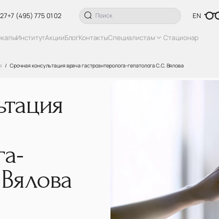
 27
+7 (495) 775 01 02
EN
екапы
Институт
Акции
Блог
Контакты
Специалистам
Стационар
я
Срочная консультация врача гастроэнтеролога-гепатолога С.С. Вялова
ьтация
га-
 Вялова