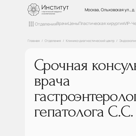
Москва, Ольховская ул., д.
Врачи
Цены
Пластическая хирургия
VIP-Ч
Отделения
Главная
Отделения
Клинико-диагностический центр
Эндоскопи
Срочная консул
врача
гастроэнтероло
гепатолога С.С.