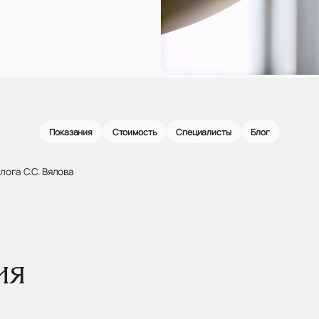
Показания
Стоимость
Специалисты
Блог
ога С.С. Вялова
ия