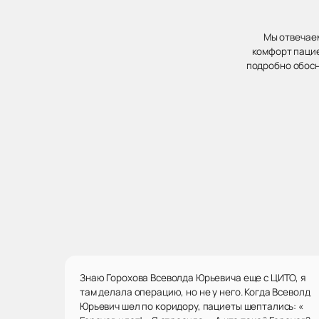
Мы отвечаем
комфорт пацие
подробно обосн
Знаю Горохова Всеволда Юрьевича еще с ЦИТО, я
там делала операцию, но не у него. Когда Всеволд
Юрьевич шел по коридору, пациеты шептались: «