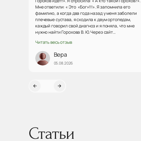
Горохов идет!». Я спросила: « А кто такой Горохов?».
Мне ответили: « Это «Бог»!!!». Я запомнила его
фамилию, а когда два года назад у меня заболели
плечевые сустава, я сходила к двум ортопедам,
каждый говорил свой диагноз и я поняла, что мне
нужно найти Горохова В. Ю. Через сайт
«Продокторов» нашла его, была на консультации.
Читать весь отзыв
Он посмотрел мои снимки, сказал точный диагноз,
наметили план действий. Решили попробывать
Вера
подколы озоном. Подколы делает
05.08.2026
профессионально, уверенно, точно в межсуставную
щель. Даже после первого укола очень сильно
увеличилась амплитуда отведения руки. Дальше
будем решать проблему плечевых суставов по
ситуации. Действ...
Статьи