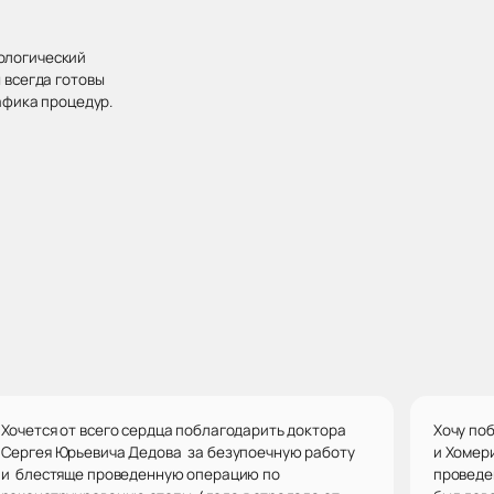
хологический
 всегда готовы
афика процедур.
Хочется от всего сердца поблагодарить доктора
Хочу по
Сергея Юрьевича Дедова за безупоечную работу
и Хомер
и блестяще проведенную операцию по
проведе