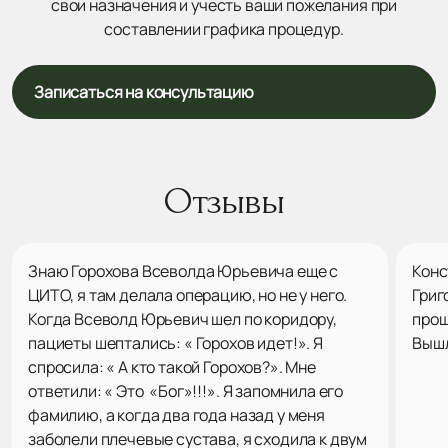
свои назначения и учесть ваши пожелания при
составлении графика процедур.
Записаться на консультацию
Отзывы
Знаю Горохова Всеволда Юрьевича еще с
Конс
ЦИТО, я там делала операцию, но не у него.
Григ
Когда Всеволд Юрьевич шел по коридору,
прош
пациеты шептались: « Горохов идет!». Я
Вышл
спросила: « А кто такой Горохов?». Мне
ответили: « Это «Бог»!!!». Я запомнила его
фамилию, а когда два года назад у меня
заболели плечевые сустава, я сходила к двум