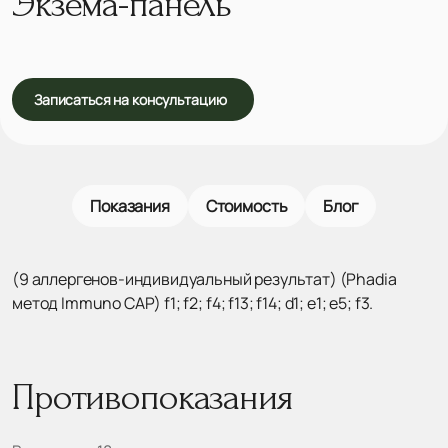
Экзема-панель
Записаться на консультацию
Показания
Стоимость
Блог
(9 аллергенов-индивидуальный результат) (Phadia
метод Immuno CAP) f1; f2; f4; f13; f14; d1; e1; e5; f3.
Противопоказания