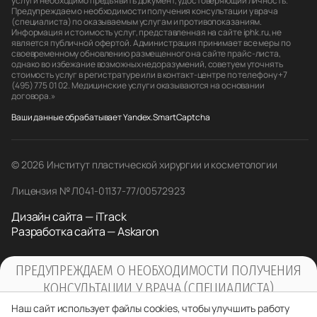
услуги необходимо предъявить документ, удостоверяющий личность.
Предупреждаем о необходимости получения консультации у врача
(специалиста) по оказываемым услугам и противопоказаниям.
Информация и стоимость услуг, представленная на сайте iphk.ru, не
является публичной офертой. Администрация принимает все меры по
своевременному обновлению размещенного на сайте прайс-листа,
однако во избежание возможных недоразумений, советуем уточнять
стоимость услуг в регистратуре или в контакт-центре по телефону +7
(495) 775 01 02. Медицинские услуги оказываются на основании
договора.»
Ваши данные обрабатывает Yandex.SmartCaptcha
© 2026 Институт пластической хирургии и косметологии
Лицензия № Л041-01137-77/00572923
Дизайн сайта — iTrack
Разработка сайта — Askaron
ПРЕДУПРЕЖДАЕМ О НЕОБХОДИМОСТИ ПОЛУЧЕНИЯ
КОНСУЛЬТАЦИИ У ВРАЧА (СПЕЦИАЛИСТА)
ПО ОКАЗЫВАЕМЫМ УСЛУГАМ И
Наш сайт использует файлы cookies, чтобы улучшить работу