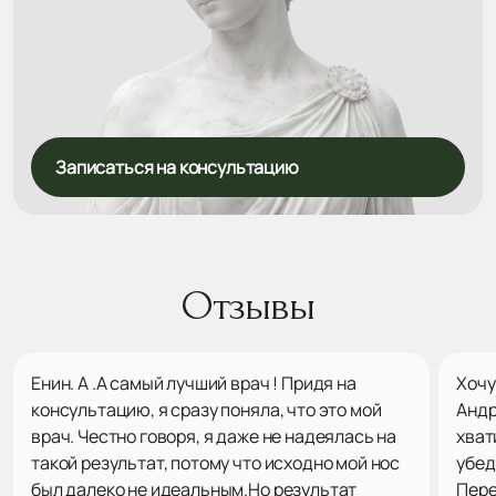
Записаться на консультацию
Отзывы
Енин. А .А самый лучший врач ! Придя на
Хочу
консультацию, я сразу поняла, что это мой
Андр
врач. Честно говоря, я даже не надеялась на
хват
такой результат, потому что исходно мой нос
убед
был далеко не идеальным.Но результат
Пере