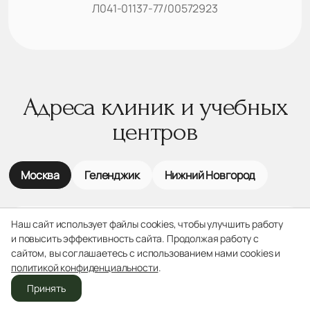
Л041-01137-77/00572923
Адреса клиник и учебных
центров
Москва
Геленджик
Нижний Новгород
Наш сайт использует файлы cookies, чтобы улучшить работу
и повысить эффективность сайта. Продолжая работу с
Институт пластической хирургии
сайтом, вы соглашаетесь с использованием нами cookies и
политикой конфиденциальности
.
и косметологии
Принять
Открыто до 21:00
Отделения
Звонок
Врачи
Записаться