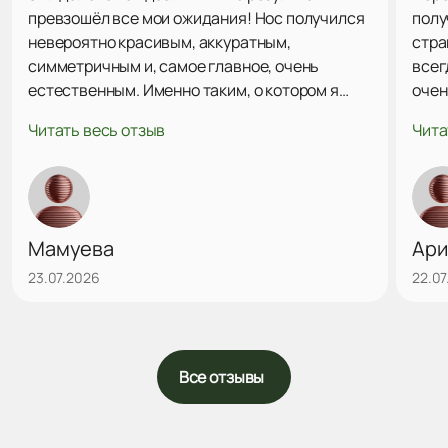
превзошёл все мои ожидания! Нос получился
полу
невероятно красивым, аккуратным,
стра
симметричным и, самое главное, очень
всег
естественным. Именно таким, о котором я
очен
просила, чтобы он идеально подходил моему
пора
Читать весь отзыв
Чита
лицу и гармонично смотрелся.Все мои
все 
пожелания были услышаны и воплощены в
Алек
жизнь. Сейчас, глядя на себя в зеркало, я
резу
испытываю огромное счастье и полностью
данн
довольна результатом. Спасибо вам
вним
Мамуева
Ари
огромное за ваш профессионализм, талант и
23.07.2026
22.07
внимательное отношение!
Все отзывы