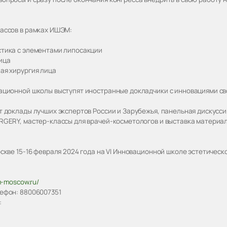
ассов в рамках ИШЭМ:
тика с элементами липосакции
ица
ая хирургия лица
ационной школы выступят иностранные докладчики с инновациями св
т доклады лучших экспертов России и Зарубежья, панельная дискусси
RGERY, мастер-классы для врачей-косметологов и выставка материал
оскве 15-16 февраля 2024 года на VI Инновационной школе эстетическ
am-moscow.ru/
ефон: 88006007351
: