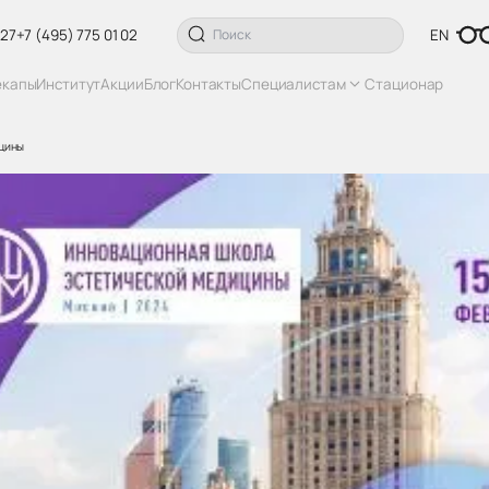
 27
+7 (495) 775 01 02
EN
екапы
Институт
Акции
Блог
Контакты
Специалистам
Стационар
ицины