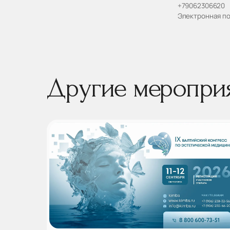
+79062306620
Электронная по
Другие меропри