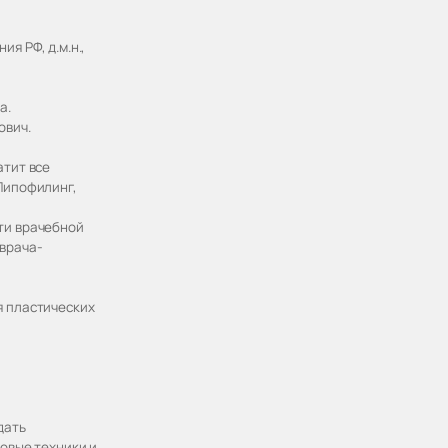
я РФ, д.м.н.,
а.
ович.
атит все
Липофилинг,
ти врачебной
 врача-
я пластических
дать
овые техники и