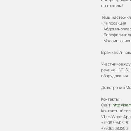
протоколы!
Темы мастер-кл
- Липосакция
- Абдоминоплас
- Липофилинг л
- Малоинвазивн
В рамках Иннов
Участников жду
режиме LIVE-SU
оборудования.
До встречи в М
Контакты:
Сайт:
http://is
Контактный тел
Viber/WhatsApp
+79097940528
+79062383256