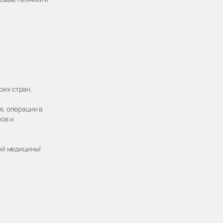
оих стран.
я, операции в
ов и
ой медицины!