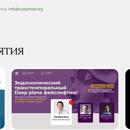
чта:
info@russchool.org
ятия