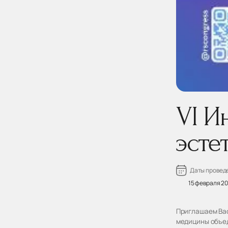
VI И
эсте
Даты провед
15 февраля 2
Приглашаем Вас
медицины объед