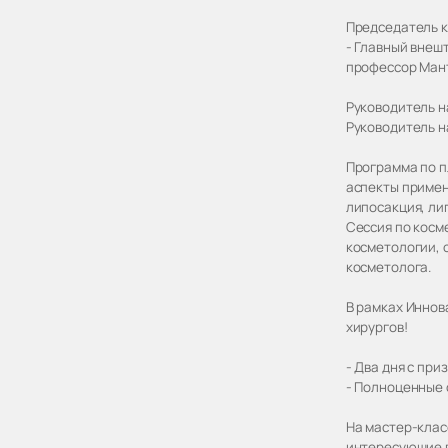
Председатель к
- Главный внеш
профессор Мант
Руководитель н
Руководитель н
Программа по п
аспекты примен
липосакция, ли
Сессия по косм
косметологии, 
косметолога.
В рамках Иннов
хирургов!
- Два дня с пр
- Полноценные 
На мастер-клас
интересующие в