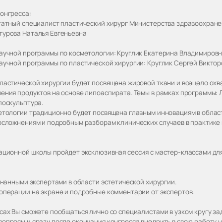
онгресса:
татный специалист пластический хирург Министерства здравоохранени
урова Наталья Евгеньевна
аучной программы по косметологии: Круглик Екатерина Владимировн
аучной программы по пластической хирургии: Круглик Сергей Виктор
ластической хирургии будет посвящена жировой ткани и всецело охв
ения продуктов на основе липоаспирата. Темы в рамках программы: 
поскульптура.
етологии традиционно будет посвящена главным инновациям в облас
осложнениям и подробным разборам клинических случаев в практике
ационной школы пройдет эксклюзивная сессия с мастер-классами дл
изнанными экспертами в области эстетической хирургии.
операции на экране и подробные комментарии от экспертов.
сах Вы сможете пообщаться лично со специалистами в узком кругу за
опросы и сразу после окончания конгресса внедрить в свою работу н