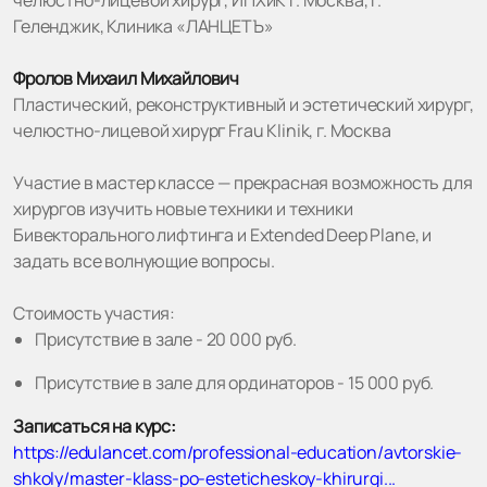
челюстно-лицевой хирург, ИПХиК г. Москва, г.
Геленджик, Клиника «ЛАНЦЕТЪ»
Фролов Михаил Михайлович
Пластический, реконструктивный и эстетический хирург,
челюстно-лицевой хирург Frau Klinik, г. Москва
Участие в мастер классе — прекрасная возможность для
хирургов изучить новые техники и техники
Бивекторального лифтинга и Extended Deep Plane, и
задать все волнующие вопросы.
Стоимость участия:
Присутствие в зале - 20 000 руб.
Присутствие в зале для ординаторов - 15 000 руб.
Записаться на курс:
https://edulancet.com/professional-education/avtorskie-
shkoly/master-klass-po-esteticheskoy-khirurgi...