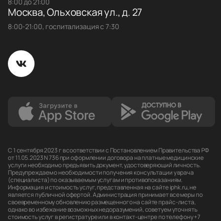
8:00 до 21:00
Москва, Ольховская ул., д. 27
8:00-21:00, госпитализация с 7:30
С 1 сентября 2023 г в соответствии с Постановлением Правительства РФ
от 11.05.2023 N 736 при оформлении договора на платные медицинские
услуги необходимо предъявить документ, удостоверяющий личность.
Предупреждаем о необходимости получения консультации у врача
(специалиста) по оказываемым услугам и противопоказаниям.
Информация и стоимость услуг, представленная на сайте iphk.ru, не
является публичной офертой. Администрация принимает все меры по
своевременному обновлению размещенного на сайте прайс-листа,
однако во избежание возможных недоразумений, советуем уточнять
стоимость услуг в регистратуре или в контакт-центре по телефону +7