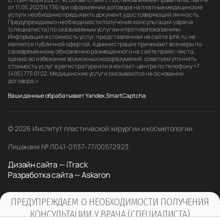
от 11.05.2023 N 736 при оформлении договора на платные медицинские
услуги необходимо предъявить документ, удостоверяющий личность.
Предупреждаем о необходимости получения консультации у врача
(специалиста) по оказываемым услугам и противопоказаниям.
Информация и стоимость услуг, представленная на сайте iphk.ru, не
является публичной офертой. Администрация принимает все меры по
своевременному обновлению размещенного на сайте прайс-листа,
однако во избежание возможных недоразумений, советуем уточнять
стоимость услуг в регистратуре или в контакт-центре по телефону +7
(495) 775 01 02. Медицинские услуги оказываются на основании
договора.»
Ваши данные обрабатывает Yandex.SmartCaptcha
© 2026 Институт пластической хирургии и косметологии
Лицензия № Л041-01137-77/00572923
Дизайн сайта — iTrack
Разработка сайта — Askaron
ПРЕДУПРЕЖДАЕМ О НЕОБХОДИМОСТИ ПОЛУЧЕНИЯ
КОНСУЛЬТАЦИИ У ВРАЧА (СПЕЦИАЛИСТА)