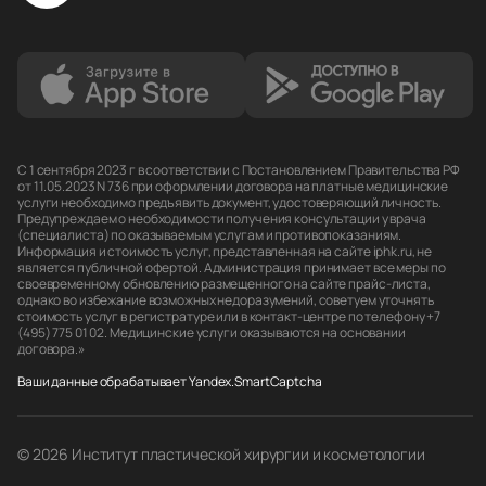
С 1 сентября 2023 г в соответствии с Постановлением Правительства РФ
от 11.05.2023 N 736 при оформлении договора на платные медицинские
услуги необходимо предъявить документ, удостоверяющий личность.
Предупреждаем о необходимости получения консультации у врача
(специалиста) по оказываемым услугам и противопоказаниям.
Информация и стоимость услуг, представленная на сайте iphk.ru, не
является публичной офертой. Администрация принимает все меры по
своевременному обновлению размещенного на сайте прайс-листа,
однако во избежание возможных недоразумений, советуем уточнять
стоимость услуг в регистратуре или в контакт-центре по телефону +7
(495) 775 01 02. Медицинские услуги оказываются на основании
договора.»
Ваши данные обрабатывает Yandex.SmartCaptcha
© 2026 Институт пластической хирургии и косметологии