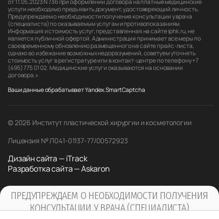
от 11.05.2023 N 736 при оформлении договора на платные медицинские
услуги необходимо предъявить документ, удостоверяющий личность.
Предупреждаем о необходимости получения консультации у врача
(специалиста) по оказываемым услугам и противопоказаниям.
Информация и стоимость услуг, представленная на сайте iphk.ru, не
является публичной офертой. Администрация принимает все меры по
своевременному обновлению размещенного на сайте прайс-листа,
однако во избежание возможных недоразумений, советуем уточнять
стоимость услуг в регистратуре или в контакт-центре по телефону +7
(495) 775 01 02. Медицинские услуги оказываются на основании
договора.»
Ваши данные обрабатывает Yandex.SmartCaptcha
© 2026 Институт пластической хирургии и косметологии
Лицензия № Л041-01137-77/00572923
Дизайн сайта — iTrack
Разработка сайта — Askaron
ПРЕДУПРЕЖДАЕМ О НЕОБХОДИМОСТИ ПОЛУЧЕНИЯ
КОНСУЛЬТАЦИИ У ВРАЧА (СПЕЦИАЛИСТА)