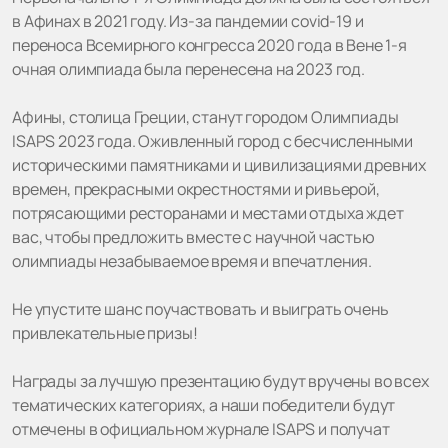
в Афинах в 2021 году. Из-за пандемии covid-19 и
переноса Всемирного конгресса 2020 года в Вене 1-я
очная олимпиада была перенесена на 2023 год.
Афины, столица Греции, станут городом Олимпиады
ISAPS 2023 года. Оживленный город с бесчисленными
историческими памятниками и цивилизациями древних
времен, прекрасными окрестностями и ривьерой,
потрясающими ресторанами и местами отдыха ждет
вас, чтобы предложить вместе с научной частью
олимпиады незабываемое время и впечатления.
Не упустите шанс поучаствовать и выиграть очень
привлекательные призы!
Награды за лучшую презентацию будут вручены во всех
тематических категориях, а наши победители будут
отмечены в официальном журнале ISAPS и получат