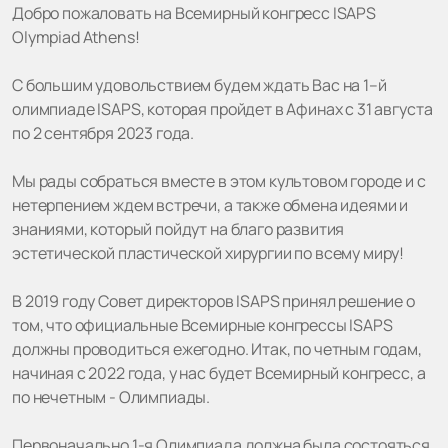
Добро пожаловать на Всемирный конгресс ISAPS
Olympiad Athens!
С большим удовольствием будем ждать Вас на 1–й
олимпиаде ISAPS, которая пройдет в Афинах с 31 августа
по 2 сентября 2023 года.
Мы рады собраться вместе в этом культовом городе и с
нетерпением ждем встречи, а также обмена идеями и
знаниями, который пойдут на благо развития
эстетической пластической хирургии по всему миру!
В 2019 году Совет директоров ISAPS принял решение о
том, что официальные Всемирные конгрессы ISAPS
должны проводиться ежегодно. Итак, по четным годам,
начиная с 2022 года, у нас будет Всемирный конгресс, а
по нечетным - Олимпиады.
Первоначально 1-я Олимпиада должна была состояться