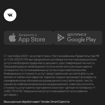
С 1 сентября 2023 г в соответствии с Постановлением Правительства РФ
от 11.05.2023 N 736 при оформлении договора на платные медицинские
услуги необходимо предъявить документ, удостоверяющий личность.
Предупреждаем о необходимости получения консультации у врача
(специалиста) по оказываемым услугам и противопоказаниям.
Информация и стоимость услуг, представленная на сайте iphk.ru, не
является публичной офертой. Администрация принимает все меры по
своевременному обновлению размещенного на сайте прайс-листа,
однако во избежание возможных недоразумений, советуем уточнять
стоимость услуг в регистратуре или в контакт-центре по телефону +7
(495) 775 01 02. Медицинские услуги оказываются на основании
договора.»
Ваши данные обрабатывает Yandex.SmartCaptcha