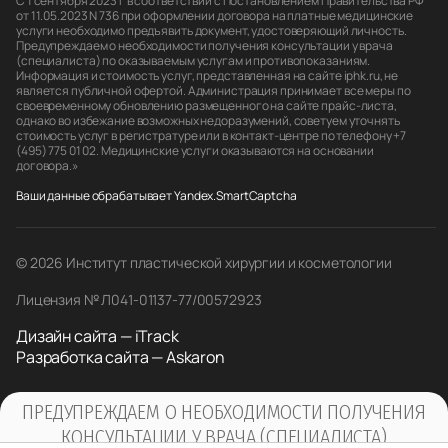
С 1 сентября 2023 г в соответствии с Постановлением Правительства РФ
от 11.05.2023 N 736 при оформлении договора на платные медицинские
услуги необходимо предъявить документ, удостоверяющий личность.
Предупреждаем о необходимости получения консультации у врача
(специалиста) по оказываемым услугам и противопоказаниям.
Информация и стоимость услуг, представленная на сайте iphk.ru, не
является публичной офертой. Администрация принимает все меры по
своевременному обновлению размещенного на сайте прайс-листа,
однако во избежание возможных недоразумений, советуем уточнять
стоимость услуг в регистратуре или в контакт-центре по телефону +7
(495) 775 01 02. Медицинские услуги оказываются на основании
договора.»
Ваши данные обрабатывает Yandex.SmartCaptcha
© 2026 Институт пластической хирургии и косметологии
Лицензия № Л041-01137-77/00572923
Дизайн сайта — iTrack
Разработка сайта — Askaron
ПРЕДУПРЕЖДАЕМ О НЕОБХОДИМОСТИ ПОЛУЧЕНИЯ
КОНСУЛЬТАЦИИ У ВРАЧА (СПЕЦИАЛИСТА)