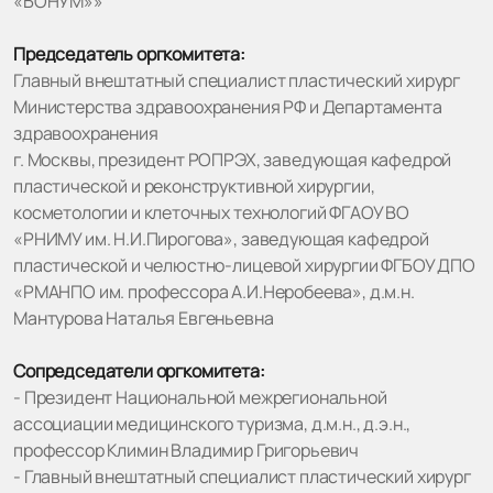
«БОНУМ»»
Председатель оргкомитета:
Главный внештатный специалист пластический хирург
Министерства здравоохранения РФ и Департамента
здравоохранения
г. Москвы, президент РОПРЭХ, заведующая кафедрой
пластической и реконструктивной хирургии,
косметологии и клеточных технологий ФГАОУ ВО
«РНИМУ им. Н.И.Пирогова», заведующая кафедрой
пластической и челюстно-лицевой хирургии ФГБОУ ДПО
«РМАНПО им. профессора А.И.Неробеева», д.м.н.
Мантурова Наталья Евгеньевна
Сопредседатели оргкомитета:
- Президент Национальной межрегиональной
ассоциации медицинского туризма, д.м.н., д.э.н.,
профессор Климин Владимир Григорьевич
- Главный внештатный специалист пластический хирург