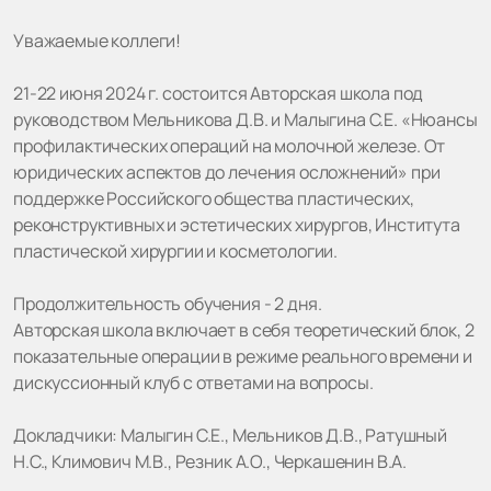
Уважаемые коллеги!
21-22 июня 2024 г. состоится Авторская школа под
руководством Мельникова Д.В. и Малыгина С.Е. «Нюансы
профилактических операций на молочной железе. От
юридических аспектов до лечения осложнений» при
поддержке Российского общества пластических,
реконструктивных и эстетических хирургов, Института
пластической хирургии и косметологии.
Продолжительность обучения - 2 дня.
Авторская школа включает в себя теоретический блок, 2
показательные операции в режиме реального времени и
дискуссионный клуб с ответами на вопросы.
Докладчики: Малыгин С.Е., Мельников Д.В., Ратушный
Н.С., Климович М.В., Резник А.О., Черкашенин В.А.