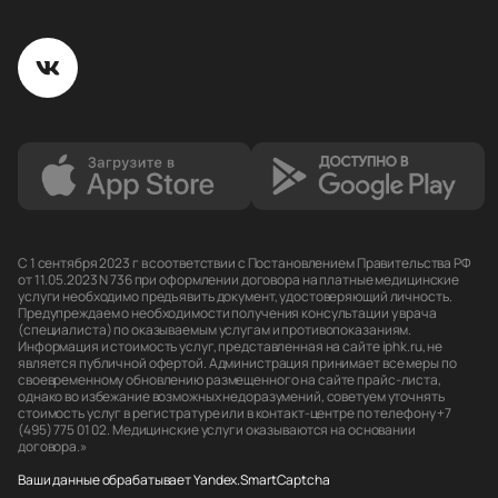
С 1 сентября 2023 г в соответствии с Постановлением Правительства РФ
от 11.05.2023 N 736 при оформлении договора на платные медицинские
услуги необходимо предъявить документ, удостоверяющий личность.
Предупреждаем о необходимости получения консультации у врача
(специалиста) по оказываемым услугам и противопоказаниям.
Информация и стоимость услуг, представленная на сайте iphk.ru, не
является публичной офертой. Администрация принимает все меры по
своевременному обновлению размещенного на сайте прайс-листа,
однако во избежание возможных недоразумений, советуем уточнять
стоимость услуг в регистратуре или в контакт-центре по телефону +7
(495) 775 01 02. Медицинские услуги оказываются на основании
договора.»
Ваши данные обрабатывает Yandex.SmartCaptcha